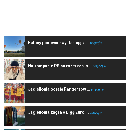
NAJNOWSZE WIADOMOŚCI
Balony ponownie wystartują z ...
więcej
Na kampusie PB po raz trzeci o ...
więcej
Jagiellonia ograła Rangersów ...
więcej
Jagiellonia zagra o Ligę Euro ...
więcej