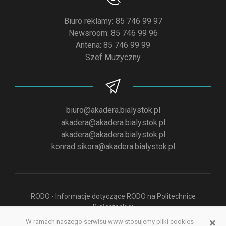
Biuro reklamy: 85 746 99 97
Newsroom: 85 746 99 96
Antena: 85 746 99 99
Szef Muzyczny
biuro@akadera.bialystok.pl
akadera@akadera.bialystok.pl
akadera@akadera.bialystok.pl
konrad.sikora@akadera.bialystok.pl
RODO - Informacje dotyczące RODO na Politechnice
Białostockiej
×
W ramach naszego serwisu www stosujemy pliki cookies