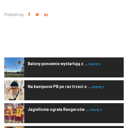
Podziel się:
NAJNOWSZE WIADOMOŚCI
Balony ponownie wystartują z ...
więcej
Na kampusie PB po raz trzeci o ...
więcej
Jagiellonia ograła Rangersów ...
więcej