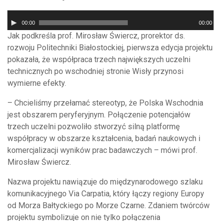
Odtwarzacz
00:00
00:00
plików
Jak podkreśla prof. Mirosław Świercz, prorektor ds.
dźwiękowych
rozwoju Politechniki Białostockiej, pierwsza edycja projektu
pokazała, że współpraca trzech największych uczelni
technicznych po wschodniej stronie Wisły przynosi
wymierne efekty.
– Chcieliśmy przełamać stereotyp, że Polska Wschodnia
jest obszarem peryferyjnym. Połączenie potencjałów
trzech uczelni pozwoliło stworzyć silną platformę
współpracy w obszarze kształcenia, badań naukowych i
komercjalizacji wyników prac badawczych – mówi prof.
Mirosław Świercz.
Nazwa projektu nawiązuje do międzynarodowego szlaku
komunikacyjnego Via Carpatia, który łączy regiony Europy
od Morza Bałtyckiego po Morze Czarne. Zdaniem twórców
projektu symbolizuje on nie tylko połączenia