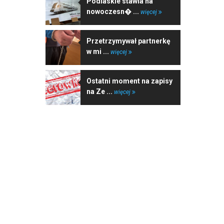
Podlaskie stawia na
nowoczesn� ...
więcej
Przetrzymywał partnerkę
w mi ...
więcej
Ostatni moment na zapisy
na Ze ...
więcej