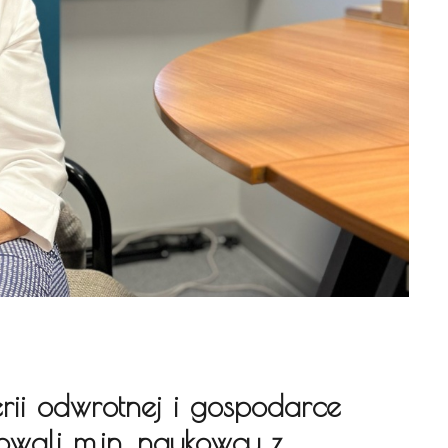
rii odwrotnej i gospodarce
owali m.in. naukowcy z