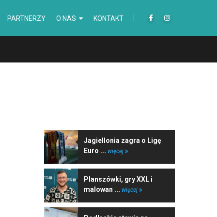
PARTNERZY
O NAS
KONTAKT
NAJNOWSZE WIADOMOŚCI
Jagiellonia zagra o Ligę
Euro ...
więcej
Planszówki, gry XXL i
malowan ...
więcej