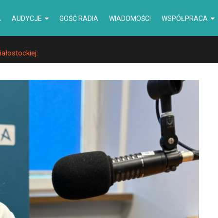
A
AUDYCJE
GOŚĆ RADIA
WIADOMOŚCI
WSPÓŁPRACA
iałostockiej: