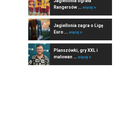
Jagiellonia ograła
Rangersów ...
więcej
Jagiellonia zagra o Ligę
Euro ...
więcej
Planszówki, gry XXL i
malowan ...
więcej