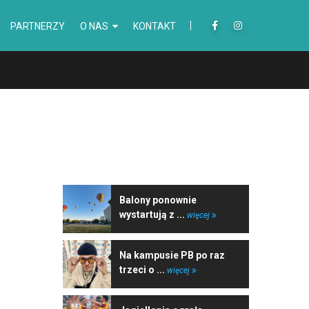
PARTNERZY
O NAS
KONTAKT
NAJNOWSZE WIADOMOŚCI
Balony ponownie
wystartują z ...
więcej
Na kampusie PB po raz
trzeci o ...
więcej