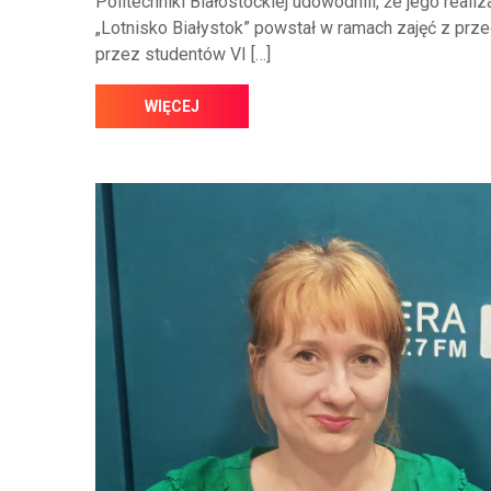
Politechniki Białostockiej udowodnili, że jego realiz
„Lotnisko Białystok” powstał w ramach zajęć z pr
przez studentów VI […]
WIĘCEJ