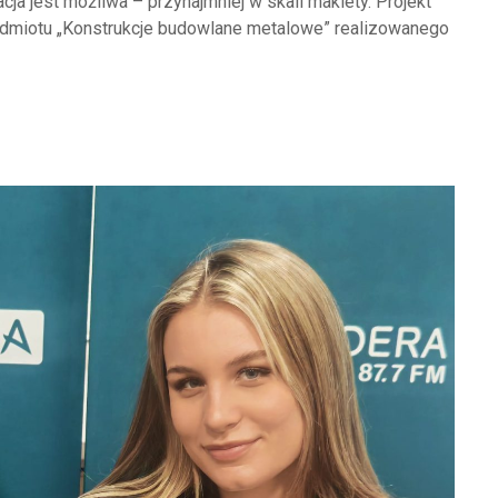
acja jest możliwa – przynajmniej w skali makiety. Projekt
zedmiotu „Konstrukcje budowlane metalowe” realizowanego