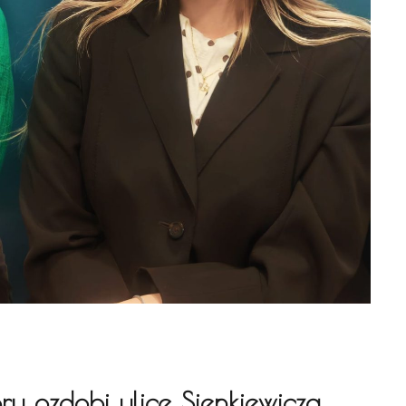
ry ozdobi ulicę Sienkiewicza.