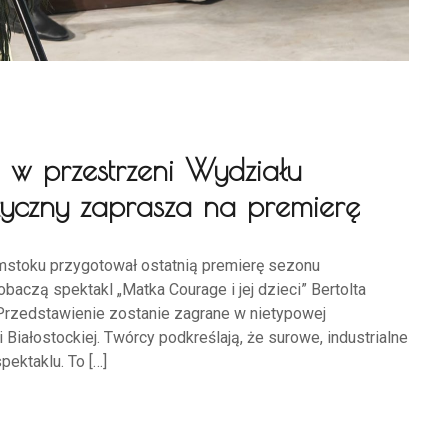
” w przestrzeni Wydziału
atyczny zaprasza na premierę
ymstoku przygotował ostatnią premierę sezonu
aczą spektakl „Matka Courage i jej dzieci” Bertolta
Przedstawienie zostanie zagrane w nietypowej
i Białostockiej. Twórcy podkreślają, że surowe, industrialne
ektaklu. To […]