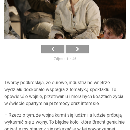
Zdjęcie 1 z 46
Twórcy podkreślają, że surowe, industrialne wnętrze
wydziału doskonale współgra z tematyką spektaklu. To
opowieść o wojnie, przetrwaniu i moralnych kosztach życia
w świecie opartym na przemocy oraz interesie.
– Rzecz o tym, że wojna karmi się ludźmi, a ludzie próbują
wykarmić się z wojny. To błędne koło, które Brecht genialnie
opisał, a my staramy się pokazać je w tej nowoczesnej,