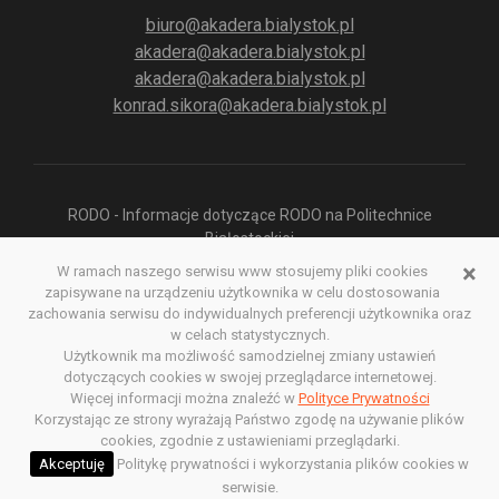
biuro@akadera.bialystok.pl
akadera@akadera.bialystok.pl
akadera@akadera.bialystok.pl
konrad.sikora@akadera.bialystok.pl
RODO - Informacje dotyczące RODO na Politechnice
Białostockiej
×
W ramach naszego serwisu www stosujemy pliki cookies
zapisywane na urządzeniu użytkownika w celu dostosowania
Polityka prywatności aplikacji służącej do odsłuchu Radia
zachowania serwisu do indywidualnych preferencji użytkownika oraz
Akadera
w celach statystycznych.
Polityka prywatności
Deklaracja dostępności
Użytkownik ma możliwość samodzielnej zmiany ustawień
dotyczących cookies w swojej przeglądarce internetowej.
Redakcja serwisu www
Więcej informacji można znaleźć w
Polityce Prywatności
Korzystając ze strony wyrażają Państwo zgodę na używanie plików
Poprzednia wersja serwisu www
cookies, zgodnie z ustawieniami przeglądarki.
Copyright @ 2022. All rights Reserved
Akceptuję
Politykę prywatności i wykorzystania plików cookies w
serwisie.