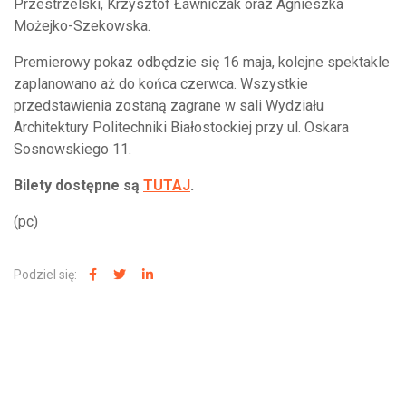
Przestrzelski, Krzysztof Ławniczak oraz Agnieszka
Możejko-Szekowska.
Premierowy pokaz odbędzie się 16 maja, kolejne spektakle
zaplanowano aż do końca czerwca. Wszystkie
przedstawienia zostaną zagrane w sali Wydziału
Architektury Politechniki Białostockiej przy ul. Oskara
Sosnowskiego 11.
Bilety dostępne są
TUTAJ
.
(pc)
Podziel się:
NAJNOWSZE WIADOMOŚCI