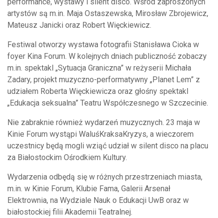
performance, wystawy i silent disco. Wśród zaproszonych
artystów są m.in.
Maja Ostaszewska
,
Mirosław Zbrojewicz
,
Mateusz Janicki
oraz
Robert Więckiewicz
.
Festiwal otworzy wystawa fotografii Stanisława Cioka w
foyer Kina Forum. W kolejnych dniach publiczność zobaczy
m.in. spektakl „Sytuacja Graniczna” w reżyserii Michała
Zadary, projekt muzyczno-performatywny „Planet Lem” z
udziałem Roberta Więckiewicza oraz głośny spektakl
„Edukacja seksualna” Teatru Współczesnego w Szczecinie.
Nie zabraknie również wydarzeń muzycznych. 23 maja w
Kinie Forum wystąpi
WaluśKraksaKryzys
, a wieczorem
uczestnicy będą mogli wziąć udział w silent disco na placu
za Białostockim Ośrodkiem Kultury.
Wydarzenia odbędą się w różnych przestrzeniach miasta,
m.in. w Kinie Forum, Klubie Fama, Galerii Arsenał
Elektrownia, na Wydziale Nauk o Edukacji UwB oraz w
białostockiej filii Akademii Teatralnej.