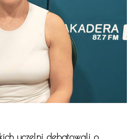
kich uczelni debatowali o