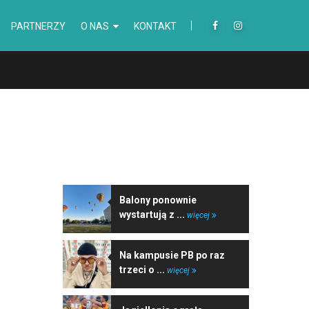
PARTNERZY
O NAS
KONTAKT
NAJNOWSZE WIADOMOŚCI
Balony ponownie
wystartują z ...
więcej
Na kampusie PB po raz
trzeci o ...
więcej