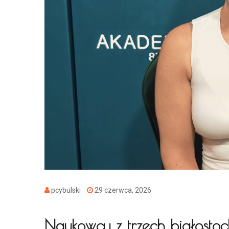
pcybulski
29 czerwca, 2026
Naukowcy z trzech białostoc