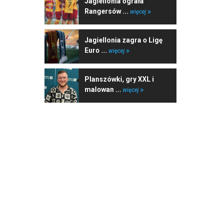
Jagiellonia ograła
Rangersów ...
więcej
Jagiellonia zagra o Ligę
Euro ...
więcej
Planszówki, gry XXL i
malowan ...
więcej