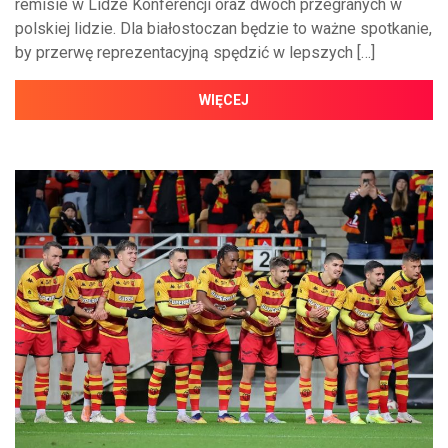
remisie w Lidze Konferencji oraz dwóch przegranych w
polskiej lidzie. Dla białostoczan będzie to ważne spotkanie,
by przerwę reprezentacyjną spędzić w lepszych […]
WIĘCEJ