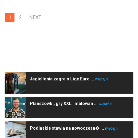
1
2
NEXT
NAJNOWSZE WIADOMOŚCI
Jagiellonia zagra o Ligę Euro ...
więcej
Planszówki, gry XXL i malowan ...
więcej
Podlaskie stawia na nowoczesn� ...
więcej