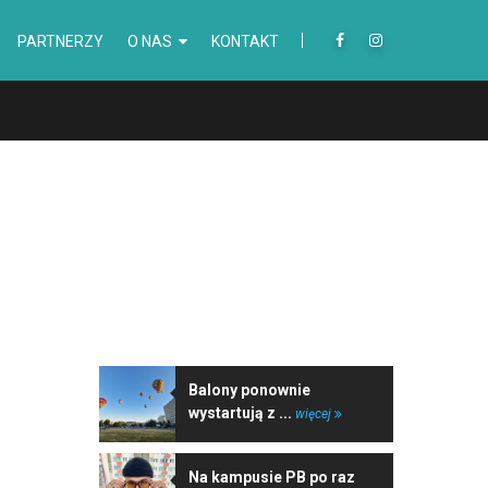
PARTNERZY
O NAS
KONTAKT
NAJNOWSZE WIADOMOŚCI
Balony ponownie
wystartują z ...
więcej
Na kampusie PB po raz