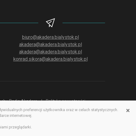
biuro@akadera.bialystok.pl
akadera@akadera.bialystok.pl
akadera@akadera.bialystok.pl
konrad.sikora@akadera.bialystok.pl
słuchu Radia Akadera
Polityka prywatności
×
idualnych preferencji użytkownika oraz w celach statystycznych.
erwisu www
rce internetowej.
iami przeglądarki.