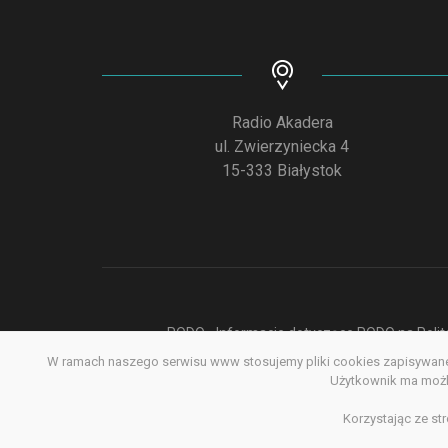
Radio Akadera
ul. Zwierzyniecka 4
15-333 Białystok
RODO - Informacje dotyczące RODO na Polite
W ramach naszego serwisu www stosujemy pliki cookies zapisywane 
Deklar
Użytkownik ma możli
Korzystając ze st