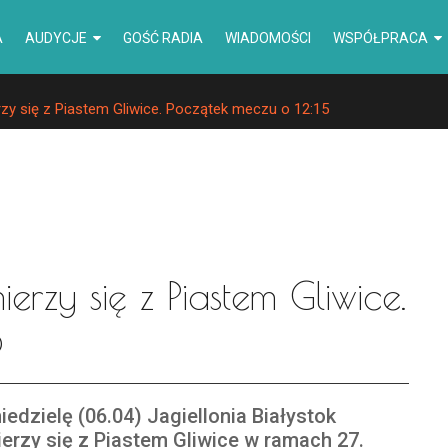
A
AUDYCJE
GOŚĆ RADIA
WIADOMOŚCI
WSPÓŁPRACA
rzy się z Piastem Gliwice. Początek meczu o 12:15
ierzy się z Piastem Gliwice.
5
iedzielę (06.04) Jagiellonia Białystok
erzy się z Piastem Gliwice w ramach 27.