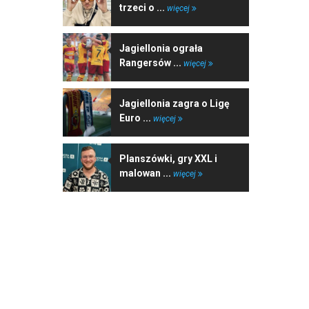
trzeci o ...
więcej
Jagiellonia ograła
Rangersów ...
więcej
Jagiellonia zagra o Ligę
Euro ...
więcej
Planszówki, gry XXL i
malowan ...
więcej