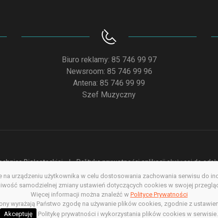
Biuro reklamy: 85 746 99 97
Newsroom: 85 746 99 96
Antena: 85 746 99 99
Szef Muzyczny
chnice Białostockiej
Polityka prywatności aplikacji służącej do od
na urządzeniu użytkownika w celu dostosowania zachowania serwisu do indyw
acja dostępności
Redakcja serwisu www
Poprzednia wersja s
wość samodzielnej zmiany ustawień dotyczących cookies w swojej przegląda
Więcej informacji można znaleźć w
Copyright @ 2022. All rights Reserved
Polityce Prywatności
rony wyrażają Państwo zgodę na używanie plików cookies, zgodnie z ustawien
Akceptuję
Politykę prywatności i wykorzystania plików cookies w serwisie.