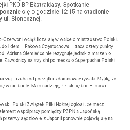
ejki PKO BP Ekstraklasy. Spotkanie
pocznie się o godzinie 12:15 na stadionie
y ul. Słonecznej.
o-Czerwoni wciąż liczą się w walce o mistrzostwo Polski,
 do lidera – Rakowa Częstochowa – tracą cztery punkty.
ół Adriana Siemieńca nie rezygnuje jednak z marzeń o
le. Zawodnicy są trzy dni po meczu o Superpuchar Polski,
naczej. Trzeba od początku zdominować rywala. Myślę, że
się w niedzielę. Mam nadzieję, że tak będzie – mówi
wski. Polski Związek Piłki Nożnej ogłosił, że mecz
to element współpracy pomiędzy PZPN a Japońską
ch przerwy sędziowie z Japonii ponownie pojawią się na