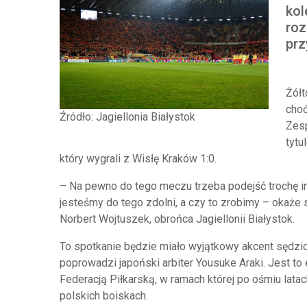
kol
roz
prz
Żółt
choć
Źródło: Jagiellonia Białystok
Zesp
tytu
który wygrali z Wisłę Kraków 1:0.
– Na pewno do tego meczu trzeba podejść trochę i
jesteśmy do tego zdolni, a czy to zrobimy – okaże 
Norbert Wojtuszek, obrońca Jagiellonii Białystok.
To spotkanie będzie miało wyjątkowy akcent sędzio
poprowadzi japoński arbiter Yousuke Araki. Jest 
Federacją Piłkarską, w ramach której po ośmiu lata
polskich boiskach.