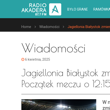
BYŁO GRANE
RAMÓWK
Home
Wiadomości
Jagiellonia Białystok zmie
Wiadomości
6 kwietnia, 2025
Jagiellonia Białystok zm
Początek meczu o 12:1
W n
zmi