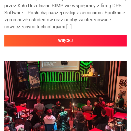
przez Koło Uczelniane SIMP we współpracy z firmą DPS
Software. Posłuchaj naszej realcji z seminarum: Spotkanie
zgromadziło studentów oraz osoby zainteresowane
nowoczesnymi technologiami […]
WIĘCEJ