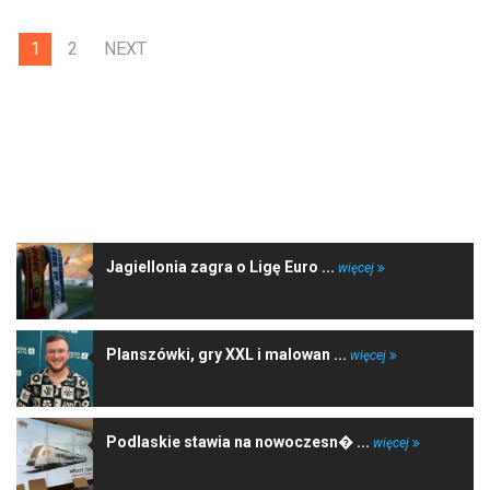
1
2
NEXT
NAJNOWSZE WIADOMOŚCI
Jagiellonia zagra o Ligę Euro ...
więcej
Planszówki, gry XXL i malowan ...
więcej
Podlaskie stawia na nowoczesn� ...
więcej