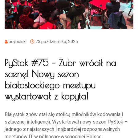
pcybulski
23 października, 2025
PyStok #75 – Żubr wrócił na
scenę! Nowy sezon
białostockiego meetupu
wystartował z kopyta!
Białystok znów stał się stolicą miłośników kodowania i
sztucznej inteligencji. Wystartował nowy sezon PyStok –
jednego z najstarszych i najbardziej rozpoznawalnych
meetupów IT w północno-wschodniej Polsce.