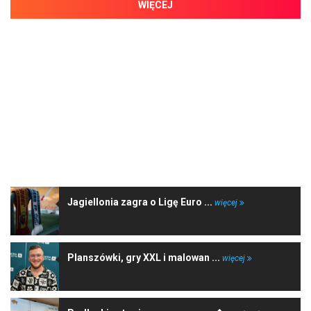
WIĘCEJ
NAJNOWSZE WIADOMOŚCI
Jagiellonia zagra o Ligę Euro ...
więcej
Planszówki, gry XXL i malowan ...
więcej