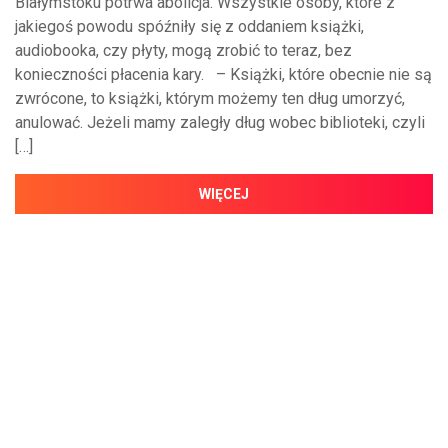
Białymstoku potrwa abolicja. Wszystkie osoby, które z
jakiegoś powodu spóźniły się z oddaniem książki,
audiobooka, czy płyty, mogą zrobić to teraz, bez
konieczności płacenia kary. – Książki, które obecnie nie są
zwrócone, to książki, którym możemy ten dług umorzyć,
anulować. Jeżeli mamy zaległy dług wobec biblioteki, czyli
[…]
WIĘCEJ
NAJNOWSZE WIADOMOŚCI