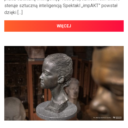
steruje sztuczną inteligencją Spektakl „impAKT” powstał
dzięki […]
WIĘCEJ