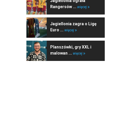
Jagiellonia ograła
Rangersów ...
więcej
Jagiellonia zagra o Ligę
Euro ...
więcej
Planszówki, gry XXL i
malowan ...
więcej