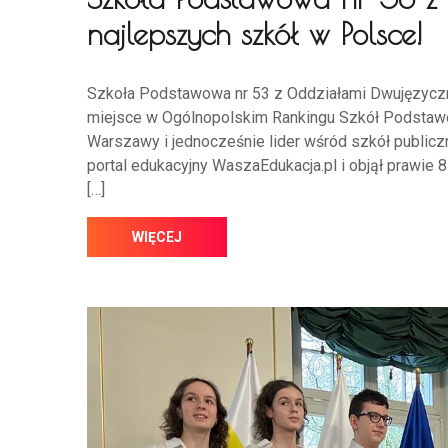
najlepszych szkół w Polsce!
Szkoła Podstawowa nr 53 z Oddziałami Dwujęzyczny
miejsce w Ogólnopolskim Rankingu Szkół Podstawo
Warszawy i jednocześnie lider wśród szkół public
portal edukacyjny WaszaEdukacja.pl i objął prawie 
[…]
WIĘCEJ