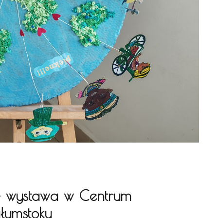
 – wystawa w Centrum
łymstoku