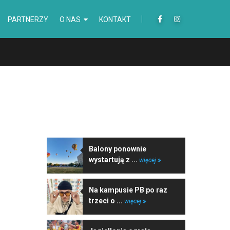
PARTNERZY
O NAS
KONTAKT
NAJNOWSZE WIADOMOŚCI
Balony ponownie
wystartują z ...
więcej
Na kampusie PB po raz
trzeci o ...
więcej