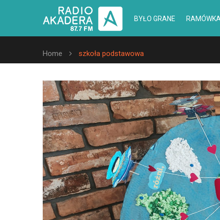
BYŁO GRANE
RAMÓWK
Home
szkoła podstawowa