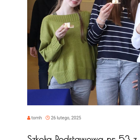
tomh
26 lutego, 2025
Szkoła Podstawowa nr 53 z 