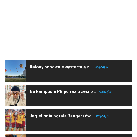
NAJNOWSZE WIADOMOŚCI
Balony ponownie wystartują z ...
więcej
Na kampusie PB po raz trzeci o ...
więcej
Jagiellonia ograła Rangersów ...
więcej