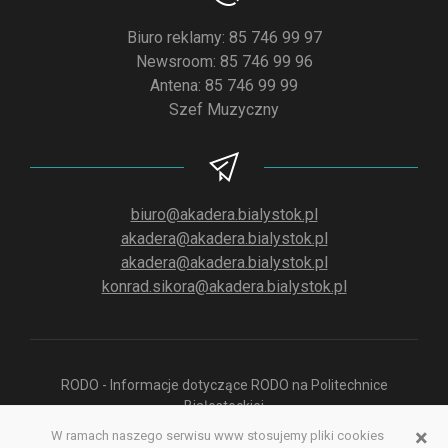
Biuro reklamy: 85 746 99 97
Newsroom: 85 746 99 96
Antena: 85 746 99 99
Szef Muzyczny
biuro@akadera.bialystok.pl
akadera@akadera.bialystok.pl
akadera@akadera.bialystok.pl
konrad.sikora@akadera.bialystok.pl
RODO - Informacje dotyczące RODO na Politechnice
Białostockiej
×
W ramach naszego serwisu www stosujemy pliki cookies