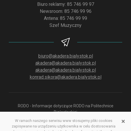
Biuro reklamy: 85 746 99 97
Newsroom: 85 746 99 96
Antena: 85 746 99 99
Szef Muzyczny
biuro@akadera.bialystok.pl
akadera@akadera.bialystok.pl
akadera@akadera.bialystok.pl
konrad.sikora@akadera.bialystok.pl
RODO - Informacje dotyczące RODO na Politechnice
Białostockiej
×
W ramach naszego serwisu www stosujemy pliki cookies
zapisywane na urządzeniu użytkownika w celu dostosowania
Polityka prywatności aplikacji służącej do odsłuchu Radia