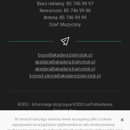
Biuro reklamy: 85 746 99 97
Newsroom: 85 746 99 96
Antena: 85 746 99 99
Szef Muzyczny
biuro@akadera.bialystok.pl
akadera@akadera.bialystok.pl
akadera@akadera.bialystok.pl
konrad.sikora@akadera.bialystok.pl
RODO - Informacje dotyczące RODO na Politechnice
Białostockiej
×
W ramach naszego serwisu www stosujemy pliki cookies
zapisywane na urządzeniu użytkownika w celu dostosowania
Polityka prywatności aplikacji służącej do odsłuchu Radia