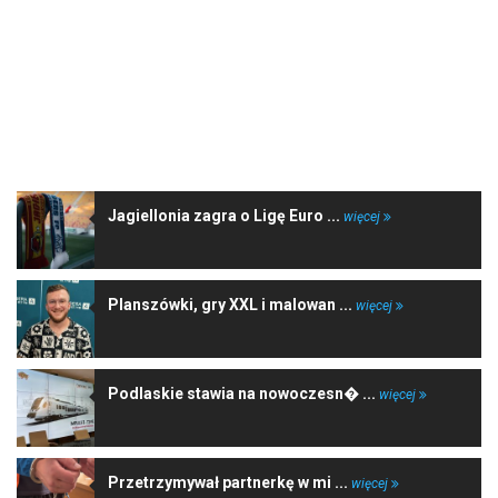
NAJNOWSZE WIADOMOŚCI
Jagiellonia zagra o Ligę Euro ...
więcej
Planszówki, gry XXL i malowan ...
więcej
Podlaskie stawia na nowoczesn� ...
więcej
Przetrzymywał partnerkę w mi ...
więcej