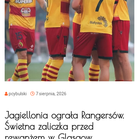
pcybulski
7 sierpnia, 2026
Jagiellonia ograła Rangersów.
Świetna zaliczka przed
rewanżem w Glasgow