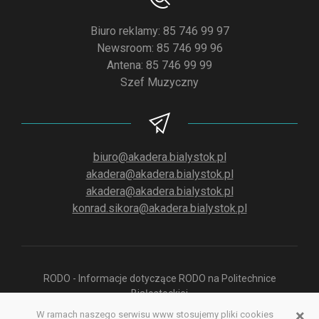
Biuro reklamy: 85 746 99 97
Newsroom: 85 746 99 96
Antena: 85 746 99 99
Szef Muzyczny
biuro@akadera.bialystok.pl
akadera@akadera.bialystok.pl
akadera@akadera.bialystok.pl
konrad.sikora@akadera.bialystok.pl
RODO - Informacje dotyczące RODO na Politechnice
Białostockiej
×
W ramach naszego serwisu www stosujemy pliki cookies