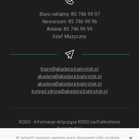
Biuro reklamy: 85 746 99 97
Newsroom: 85 746 99 96
Antena: 85 746 99 99
Szef Muzyczny
biuro@akadera.bialystok.pl
akadera@akadera.bialystok.pl
akadera@akadera.bialystok.pl
konrad.sikora@akadera.bialystok.pl
RODO - Informacje dotyczące RODO na Politechnice
Białostockiej
×
W ramach naszego serwisu www stosujemy pliki cookies