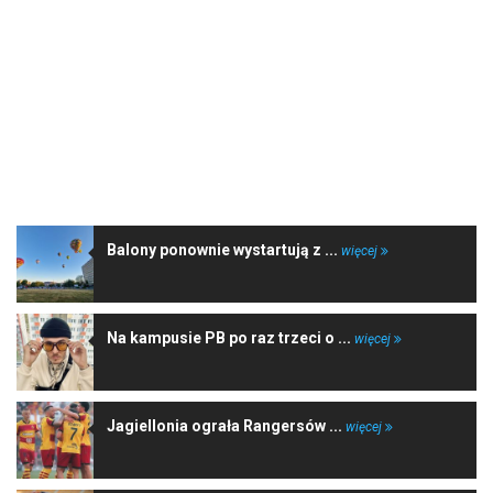
NAJNOWSZE WIADOMOŚCI
Balony ponownie wystartują z ...
więcej
Na kampusie PB po raz trzeci o ...
więcej
Jagiellonia ograła Rangersów ...
więcej