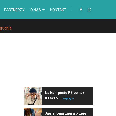
PARTNERZY
O NAS
KONTAKT
grudnia
NAJNOWSZE WIADOMOŚCI
Na kampusie PB po raz
trzeci o ...
więcej
Jagiellonia zagra o Ligę