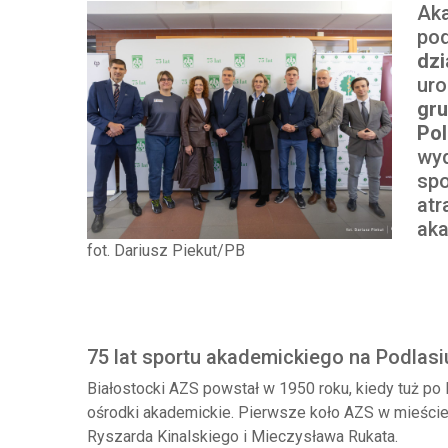
Aka
pod
dzi
uro
gru
Pol
wyd
spo
atr
aka
fot. Dariusz Piekut/PB
75 lat sportu akademickiego na Podlasi
Białostocki AZS powstał w 1950 roku, kiedy tuż po 
ośrodki akademickie. Pierwsze koło AZS w mieście
Ryszarda Kinalskiego i Mieczysława Rukata.