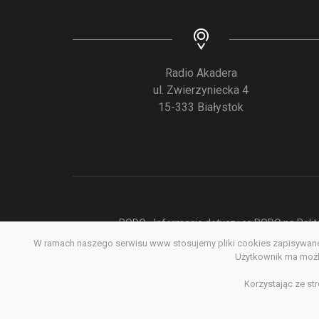
Radio Akadera
ul. Zwierzyniecka 4
15-333 Białystok
RODO - Informacje dotyczące RODO na Polite
W ramach naszego serwisu www stosujemy pliki cookies zapisywane 
Deklar
Użytkownik ma możli
Korzystając ze st