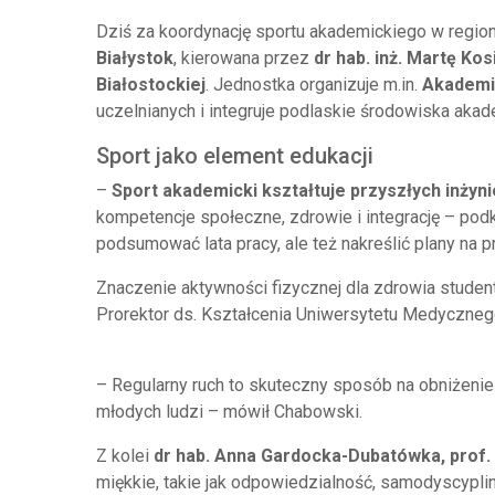
Dziś za koordynację sportu akademickiego w regi
Białystok
, kierowana przez
dr hab. inż. Martę Ko
Białostockiej
. Jednostka organizuje m.in.
Akademi
uczelnianych i integruje podlaskie środowiska akad
Sport jako element edukacji
–
Sport akademicki kształtuje przyszłych inżyni
kompetencje społeczne, zdrowie i integrację – podk
podsumować lata pracy, ale też nakreślić plany na p
Znaczenie aktywności fizycznej dla zdrowia stude
Prorektor ds. Kształcenia Uniwersytetu Medyczneg
– Regularny ruch to skuteczny sposób na obniżenie 
młodych ludzi – mówił Chabowski.
Z kolei
dr hab. Anna Gardocka-Dubatówka, prof
miękkie, takie jak odpowiedzialność, samodyscyplin