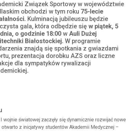
demicki Związek Sportowy w województwie
laskim obchodzi w tym roku
75-lecie
ałalności
. Kulminacją jubileuszu będzie
czysta gala, która odbędzie się
w piątek, 5
dnia, o godzinie 18:00
w
Auli Dużej
itechniki Białostockiej
. W programie
arzenia znajdą się spotkania z gwiazdami
rtu, prezentacja dorobku AZS oraz liczne
akcje dla sympatyków rywalizacji
demickiej.
u
II wojnie światowej zaczęły się dynamicznie rozwijać nowe
 otwarto z inicjatywy studentów Akademii Medycznej –