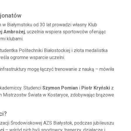
sjonatów
w Białymstoku od 30 lat prowadzi własny Klub
j Ambrożej
, uczelnia wspiera sportowców oferując
ymi klubami.
studentka Politechniki Białostockiej i złota medalistka
reśla ogromne wsparcie uczelni.
 infrastruktury mogę łączyć trenowanie z nauką – mówiła
kademiccy. Studenci
Szymon Pomian
i
Piotr Kryński
z
h Mistrzostw Świata w Kostaryce, zdobywając brązowe
ci?
nizacji Środowiskowej AZS Białystok, podczas jubileuszu
ci
– wśród nich byli sportowcy, trenerzy, działacze i