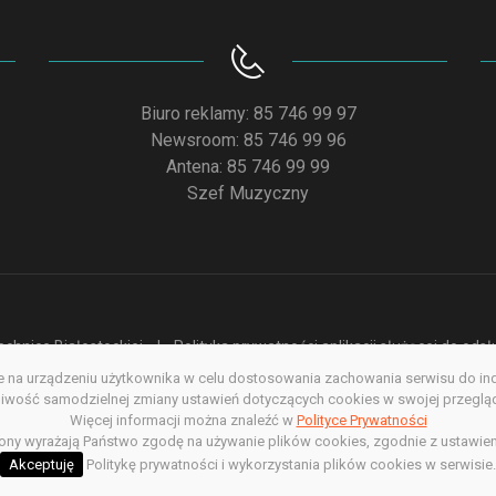
Biuro reklamy: 85 746 99 97
Newsroom: 85 746 99 96
Antena: 85 746 99 99
Szef Muzyczny
chnice Białostockiej
Polityka prywatności aplikacji służącej do od
na urządzeniu użytkownika w celu dostosowania zachowania serwisu do indyw
acja dostępności
Redakcja serwisu www
Poprzednia wersja s
wość samodzielnej zmiany ustawień dotyczących cookies w swojej przegląda
Więcej informacji można znaleźć w
Copyright @ 2022. All rights Reserved
Polityce Prywatności
rony wyrażają Państwo zgodę na używanie plików cookies, zgodnie z ustawien
Akceptuję
Politykę prywatności i wykorzystania plików cookies w serwisie.