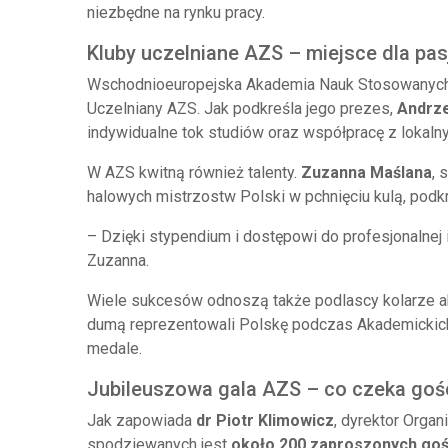
niezbędne na rynku pracy.
Kluby uczelniane AZS – miejsce dla pa
Wschodnioeuropejska Akademia Nauk Stosowanych 
Uczelniany AZS. Jak podkreśla jego prezes,
Andrze
indywidualne tok studiów oraz współpracę z lokaln
W AZS kwitną również talenty.
Zuzanna Maślana
, 
halowych mistrzostw Polski w pchnięciu kulą, podk
– Dzięki stypendium i dostępowi do profesjonalnej
Zuzanna.
Wiele sukcesów odnoszą także podlascy kolarze a
dumą reprezentowali Polskę podczas Akademickic
medale.
Jubileuszowa gala AZS – co czeka goś
Jak zapowiada
dr Piotr Klimowicz
, dyrektor Orga
spodziewanych jest
około 200 zaproszonych goś