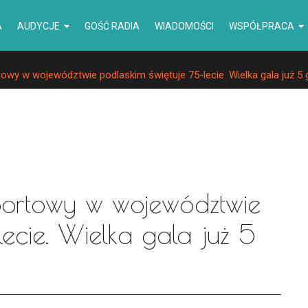
A
AUDYCJE
GOŚĆ RADIA
WIADOMOŚCI
WSPÓŁPRACA
wy w województwie podlaskim świętuje 75-lecie. Wielka gala już 5 
portowy w województwie
lecie. Wielka gala już 5