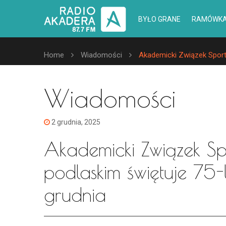
BYŁO GRANE
RAMÓWK
Home
Wiadomości
Akademicki Związek Sporto
Wiadomości
2 grudnia, 2025
Akademicki Związek S
podlaskim świętuje 75-
grudnia