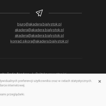
biuro@akadera.bialystok.pl
akadera@akadera.bialystok.pl
akadera@akadera.bialystok.pl
konrad.sikora@akadera.bialystok.pl
słuchu Radia Akadera
Polityka prywatności
×
idualnych preferencji użytkownika oraz w celach statystycznych.
erwisu www
rce internetowej.
iami przeglądarki.