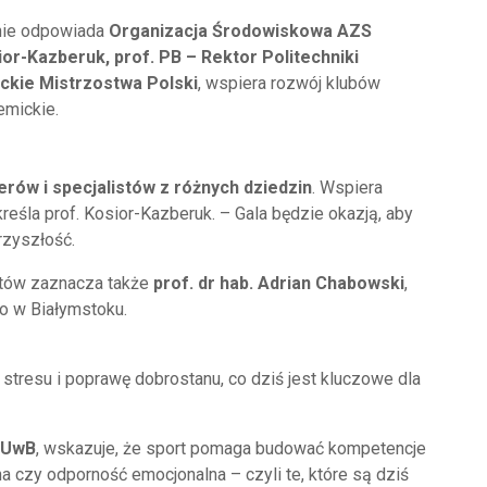
onie odpowiada
Organizacja Środowiskowa AZS
sior-Kazberuk, prof. PB – Rektor Politechniki
ckie Mistrzostwa Polski
, wspiera rozwój klubów
emickie.
erów i specjalistów z różnych dziedzin
. Wspiera
reśla prof. Kosior-Kazberuk. – Gala będzie okazją, aby
rzyszłość.
ntów zaznacza także
prof. dr hab. Adrian Chabowski
,
o w Białymstoku.
stresu i poprawę dobrostanu, co dziś jest kluczowe dla
. UwB
, wskazuje, że sport pomaga budować kompetencje
a czy odporność emocjonalna – czyli te, które są dziś