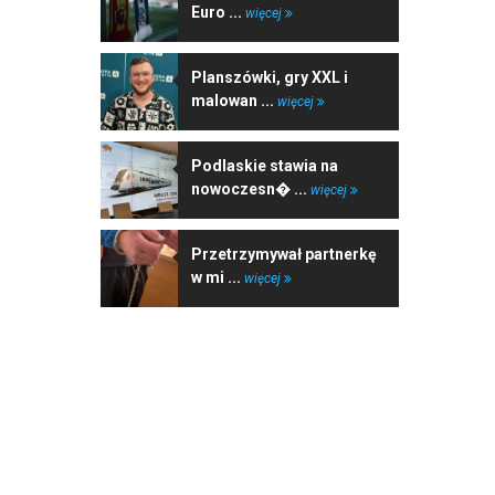
Euro ...
więcej
Planszówki, gry XXL i
malowan ...
więcej
Podlaskie stawia na
nowoczesn� ...
więcej
Przetrzymywał partnerkę
w mi ...
więcej