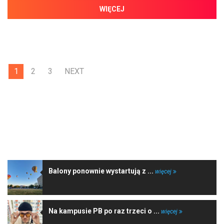
WIĘCEJ
1
2
3
NEXT
NAJNOWSZE WIADOMOŚCI
Balony ponownie wystartują z ...
więcej
Na kampusie PB po raz trzeci o ...
więcej