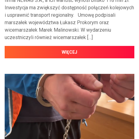
firma NEWAG S.A., a ich wartość wynosi blisko 118 mln zł.
Inwestycja ma zwiększyć dostępność połączeń kolejowych
i usprawnić transport regionalny. Umowę podpisali
marszałek województwa Łukasz Prokorym oraz
wicemarszałek Marek Malinowski. W wydarzeniu
uczestniczyli również wicemarszałek […]
WIĘCEJ