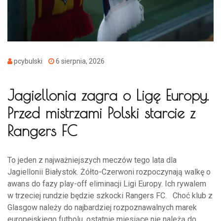
pcybulski
6 sierpnia, 2026
Jagiellonia zagra o Ligę Europy.
Przed mistrzami Polski starcie z
Rangers FC
To jeden z najważniejszych meczów tego lata dla
Jagiellonii Białystok. Żółto-Czerwoni rozpoczynają walkę o
awans do fazy play-off eliminacji Ligi Europy. Ich rywalem
w trzeciej rundzie będzie szkocki Rangers FC. Choć klub z
Glasgow należy do najbardziej rozpoznawalnych marek
europejskiego futbolu, ostatnie miesiące nie należą do