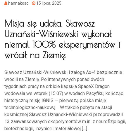
hannakosc
15 lipca, 2025
Misja się udała. Sławosz
Uznański-Wiśniewski wykonał
niemal 100% eksperymentów i
wrócił na Ziemię
Sławosz Uznański-Wiśniewski i załoga Ax-4 bezpiecznie
wrócili na Ziemię. Po intensywnych ponad dwóch
tygodniach pracy na orbicie kapsuła SpaceX Dragon
wodowała we wtorek (15.07) w wodach Pacyfiku, kończąc
historyczną misję IGNIS — pierwszą polską misję
technologiczno-naukową. W trakcie pobytu na stacji
kosmicznej Sławosz Uznański-Wiśniewski przeprowadził
13 zaawansowanych eksperymentów m.in. z neurofizjologii,
biotechnologii, inżynierii materiałowej […]