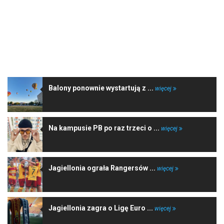
NAJNOWSZE WIADOMOŚCI
Balony ponownie wystartują z ...
więcej
Na kampusie PB po raz trzeci o ...
więcej
Jagiellonia ograła Rangersów ...
więcej
Jagiellonia zagra o Ligę Euro ...
więcej