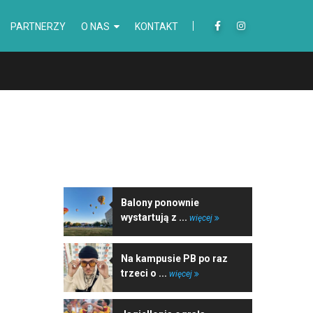
PARTNERZY
O NAS
KONTAKT
NAJNOWSZE WIADOMOŚCI
Balony ponownie
wystartują z ...
więcej
Na kampusie PB po raz
trzeci o ...
więcej