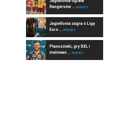
Jagiellonia ograła
Rangersów ...
więcej
Jagiellonia zagra o Ligę
Euro ...
więcej
Planszówki, gry XXL i
malowan ...
więcej