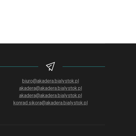
biuro@akadera.bialystok.pl
akadera@akadera.bialystok.pl
akadera@akadera.bialystok.pl
konrad.sikora@akadera.bialystok.pl