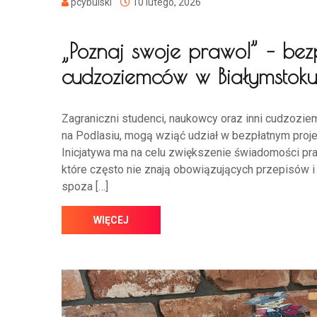
pcybulski
10 lutego, 2026
„Poznaj swoje prawo!” – bez
cudzoziemców w Białymstoku 
Zagraniczni studenci, naukowcy oraz inni cudzoziem
na Podlasiu, mogą wziąć udział w bezpłatnym proje
Inicjatywa ma na celu zwiększenie świadomości pr
które często nie znają obowiązujących przepisów 
spoza […]
WIĘCEJ