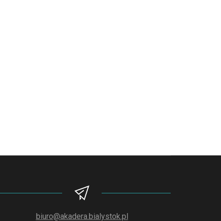
biuro@akadera.bialystok.pl