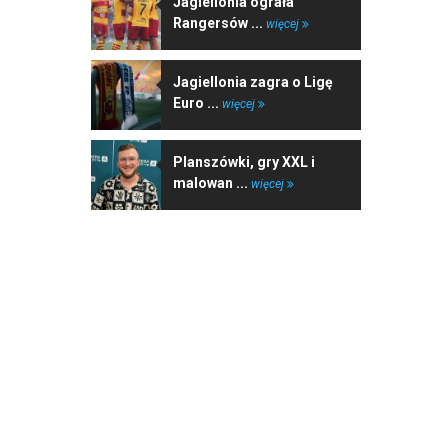
Jagiellonia ograła
Rangersów ...
więcej
Jagiellonia zagra o Ligę
Euro ...
więcej
Planszówki, gry XXL i
malowan ...
więcej