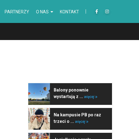
PARTNERZY
O NAS
KONTAKT
NAJNOWSZE WIADOMOŚCI
Balony ponownie
wystartują z ...
więcej
Na kampusie PB po raz
trzeci o ...
więcej