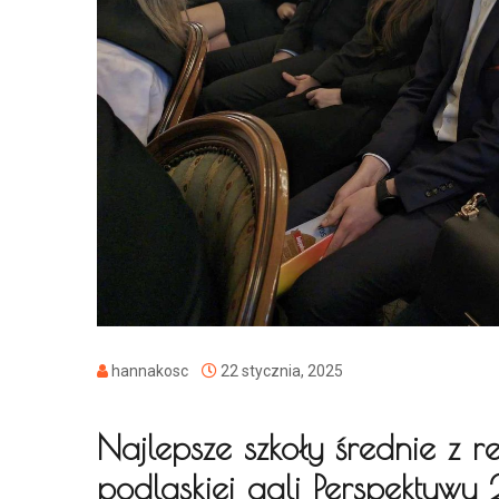
hannakosc
22 stycznia, 2025
Najlepsze szkoły średnie z 
podlaskiej gali Perspektyw