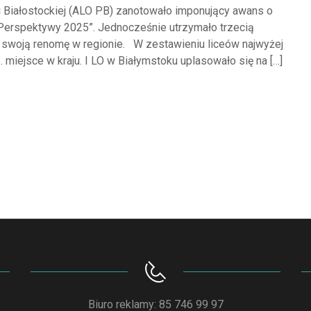
 Białostockiej (ALO PB) zanotowało imponujący awans o
„Perspektywy 2025”. Jednocześnie utrzymało trzecią
 swoją renomę w regionie. W zestawieniu liceów najwyżej
. miejsce w kraju. I LO w Białymstoku uplasowało się na […]
Biuro reklamy: 85 746 99 97