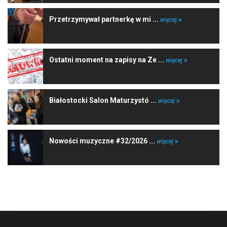
Przetrzymywał partnerkę w mi ...
więcej
Ostatni moment na zapisy na Ze ...
więcej
Białostocki Salon Maturzystó ...
więcej
Nowości muzyczne #32/2026 ...
więcej