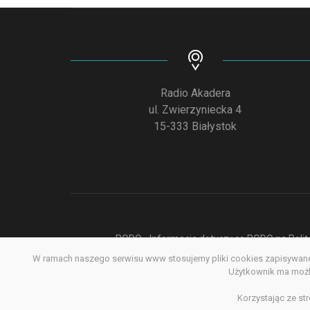
Radio Akadera
ul. Zwierzyniecka 4
15-333 Białystok
RODO - Informacje dotyczące RODO na Polite
W ramach naszego serwisu www stosujemy pliki cookies zapisywane 
Deklar
Użytkownik ma możli
Korzystając ze st