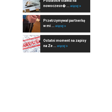
Podlaskie stawia na
nowoczesn� ...
więcej
Przetrzymywał partnerkę
w mi ...
więcej
Ostatni moment na zapisy
na Ze ...
więcej