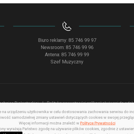
Biuro reklamy: 85 746 99 97
Newsroom: 85 746 99 96
Antena: 85 746 99 99
Szef Muzyczny
chnice Białostockiej
Polityka prywatności aplikacji służącej do od
na urządzeniu użytkownika w celu dostosowania zachowania serwisu do indyw
acja dostępności
Redakcja serwisu www
Poprzednia wersja s
wość samodzielnej zmiany ustawień dotyczących cookies w swojej przegląda
Więcej informacji można znaleźć w
Polityce Prywatności
Copyright @ 2022. All rights Reserved
rony wyrażają Państwo zgodę na używanie plików cookies, zgodnie z ustawien