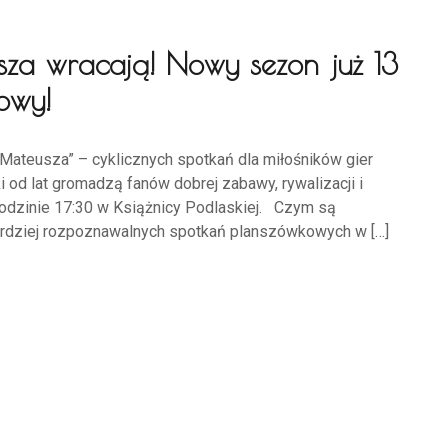
sza wracają! Nowy sezon już 13
owy!
Mateusza” – cyklicznych spotkań dla miłośników gier
 od lat gromadzą fanów dobrej zabawy, rywalizacji i
 godzinie 17:30 w Książnicy Podlaskiej. Czym są
ardziej rozpoznawalnych spotkań planszówkowych w […]