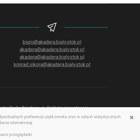
biuro@akadera.bialystok.pl
akadera@akadera.bialystok.pl
akadera@akadera.bialystok.pl
konrad.sikora@akadera.bialystok.pl
słuchu Radia Akadera
Polityka prywatności
×
idualnych preferencji użytkownika oraz w celach statystycznych.
erwisu www
rce internetowej.
iami przeglądarki.