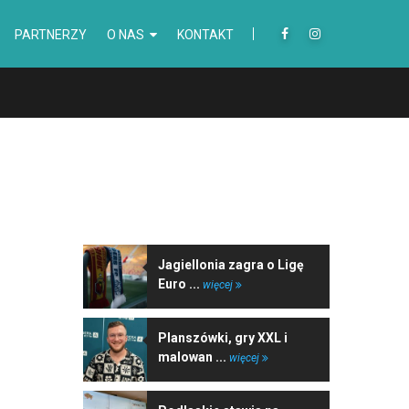
PARTNERZY
O NAS
KONTAKT
NAJNOWSZE WIADOMOŚCI
Jagiellonia zagra o Ligę
Euro ...
więcej
Planszówki, gry XXL i
malowan ...
więcej