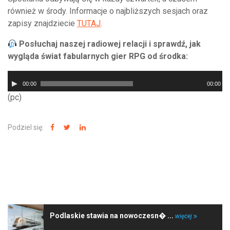
również w środy. Informacje o najbliższych sesjach oraz
zapisy znajdziecie
TUTAJ
.
Posłuchaj naszej radiowej relacji i sprawdź, jak
wygląda świat fabularnych gier RPG od środka:
Odtwarzacz
00:00
00:00
plików
(pc)
dźwiękowych
Podziel się:
NAJNOWSZE WIADOMOŚCI
Podlaskie stawia na nowoczesn� ...
więcej