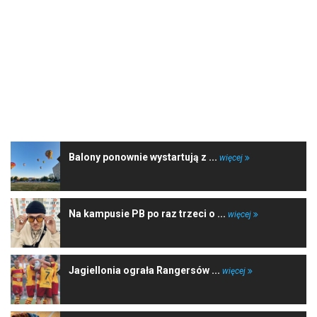
NAJNOWSZE WIADOMOŚCI
Balony ponownie wystartują z ...
więcej
Na kampusie PB po raz trzeci o ...
więcej
Jagiellonia ograła Rangersów ...
więcej