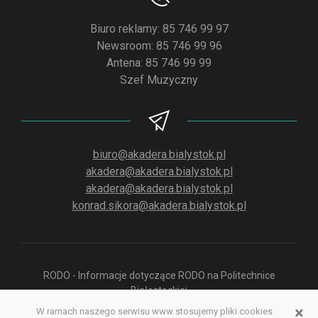
Biuro reklamy: 85 746 99 97
Newsroom: 85 746 99 96
Antena: 85 746 99 99
Szef Muzyczny
biuro@akadera.bialystok.pl
akadera@akadera.bialystok.pl
akadera@akadera.bialystok.pl
konrad.sikora@akadera.bialystok.pl
RODO - Informacje dotyczące RODO na Politechnice
Białostockiej
×
W ramach naszego serwisu www stosujemy pliki cookies