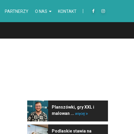
PARTNERZY
O NAS
KONTAKT
NAJNOWSZE WIADOMOŚCI
Planszówki, gry XXL i
malowan ...
więcej
Podlaskie stawia na