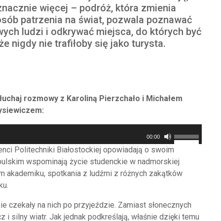
znacznie więcej – podróż, która zmienia
sób patrzenia na świat, pozwala poznawać
ych ludzi i odkrywać miejsca, do których być
e nigdy nie trafiłoby się jako turysta.
łuchaj rozmowy z Karoliną Pierzchało i Michałem
ysiewiczem:
Używaj
00:00
strzałek
ci Politechniki Białostockiej opowiadają o swoim
do
bulskim wspominają życie studenckie w nadmorskiej
góry/do
m akademiku, spotkania z ludźmi z różnych zakątków
dołu
ku.
aby
ie czekały na nich po przyjeździe. Zamiast słonecznych
zwiększyć
 i silny wiatr. Jak jednak podkreślają, właśnie dzięki temu
lub