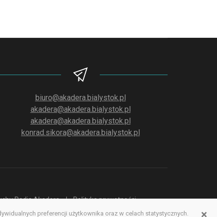
biuro@akadera.bialystok.pl
akadera@akadera.bialystok.pl
akadera@akadera.bialystok.pl
konrad.sikora@akadera.bialystok.pl
słuchu Radia Akadera
Polityka prywatności
×
idualnych preferencji użytkownika oraz w celach statystycznych.
erwisu www