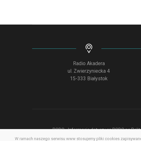
Radio Akadera
ul. Zwierzyniecka 4
15-333 Białystok
RODO - Informacje dotyczące RODO na Polite
W ramach naszego serwisu www stosujemy pliki cookies zapisywane 
Deklar