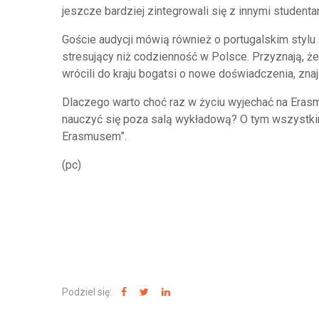
jeszcze bardziej zintegrowali się z innymi studentam
Goście audycji mówią również o portugalskim stylu ż
stresujący niż codzienność w Polsce. Przyznają, ż
wrócili do kraju bogatsi o nowe doświadczenia, zn
Dlaczego warto choć raz w życiu wyjechać na Eras
nauczyć się poza salą wykładową? O tym wszystki
Erasmusem”.
(pc)
Podziel się: