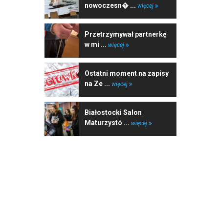
nowoczesn� ...
więcej
Przetrzymywał partnerkę
w mi ...
więcej
Ostatni moment na zapisy
na Ze ...
więcej
Białostocki Salon
Maturzystó ...
więcej