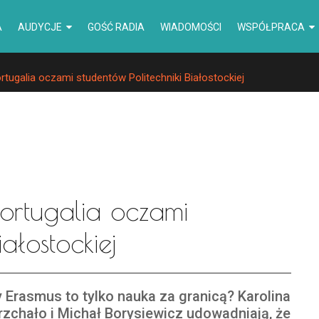
A
AUDYCJE
GOŚĆ RADIA
WIADOMOŚCI
WSPÓŁPRACA
ugalia oczami studentów Politechniki Białostockiej
Portugalia oczami
iałostockiej
 Erasmus to tylko nauka za granicą? Karolina
rzchało i Michał Borysiewicz udowadniają, że