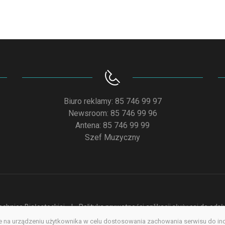
Biuro reklamy: 85 746 99 97
Newsroom: 85 746 99 96
Antena: 85 746 99 99
Szef Muzyczny
chnice Białostockiej
Polityka prywatności aplikacji służącej do od
na urządzeniu użytkownika w celu dostosowania zachowania serwisu do indyw
acja dostępności
Redakcja serwisu www
Poprzednia wersja s