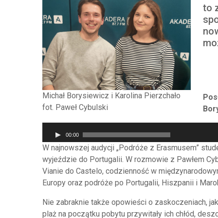
to 
spo
now
moż
Michał Borysiewicz i Karolina Pierzchało
Pos
fot. Paweł Cybulski
Bor
Odtwarzacz
00:00
plików
W najnowszej audycji „Podróże z Erasmusem” studen
dźwiękowych
wyjeździe do Portugalii. W rozmowie z Pawłem Cy
Vianie do Castelo, codzienność w międzynarodowy
Europy oraz podróże po Portugalii, Hiszpanii i Maro
Nie zabraknie także opowieści o zaskoczeniach, jak
plaż na początku pobytu przywitały ich chłód, deszcz