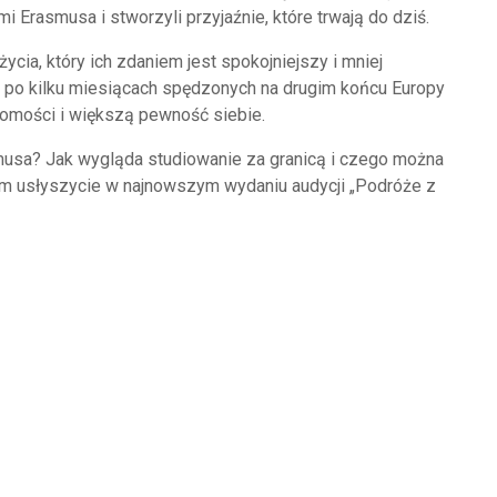
i Erasmusa i stworzyli przyjaźnie, które trwają do dziś.
zmniejszyć
głośność.
ycia, który ich zdaniem jest spokojniejszy i mniej
e po kilku miesiącach spędzonych na drugim końcu Europy
ajomości i większą pewność siebie.
musa? Jak wygląda studiowanie za granicą i czego można
m usłyszycie w najnowszym wydaniu audycji „Podróże z