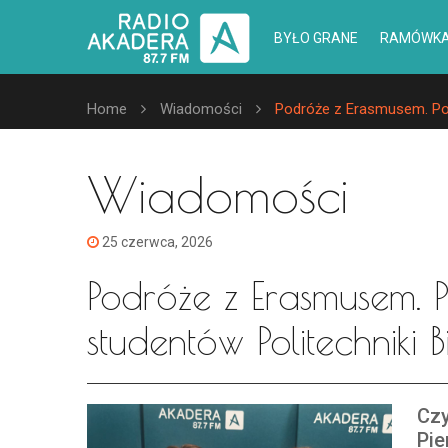
BYŁO GRANE
RAMÓWK
Home
Wiadomości
Podróże z Erasmusem. Port
Wiadomości
25 czerwca, 2026
Podróże z Erasmusem. 
studentów Politechniki B
Czy
Pie