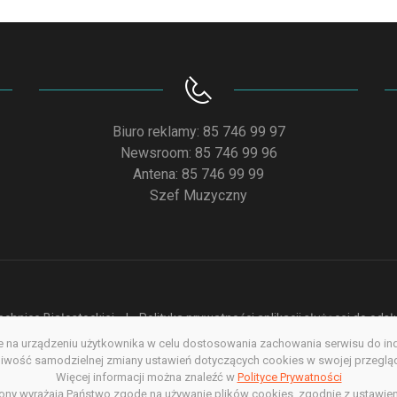
Biuro reklamy: 85 746 99 97
Newsroom: 85 746 99 96
Antena: 85 746 99 99
Szef Muzyczny
chnice Białostockiej
Polityka prywatności aplikacji służącej do od
na urządzeniu użytkownika w celu dostosowania zachowania serwisu do indyw
acja dostępności
Redakcja serwisu www
Poprzednia wersja s
wość samodzielnej zmiany ustawień dotyczących cookies w swojej przegląda
Copyright @ 2022. All rights Reserved
Więcej informacji można znaleźć w
Polityce Prywatności
rony wyrażają Państwo zgodę na używanie plików cookies, zgodnie z ustawien