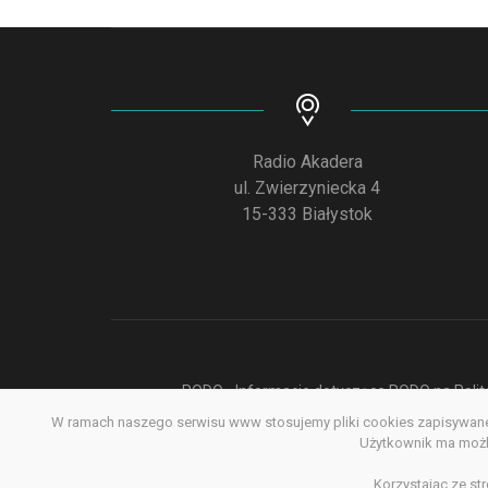
Radio Akadera
ul. Zwierzyniecka 4
15-333 Białystok
RODO - Informacje dotyczące RODO na Polite
W ramach naszego serwisu www stosujemy pliki cookies zapisywane 
Deklar
Użytkownik ma możli
Korzystając ze st