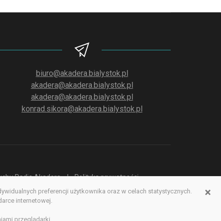
biuro@akadera.bialystok.pl
akadera@akadera.bialystok.pl
akadera@akadera.bialystok.pl
konrad.sikora@akadera.bialystok.pl
słuchu Radia Akadera
Polityka prywatności
×
idualnych preferencji użytkownika oraz w celach statystycznych.
erwisu www
rce internetowej.
iami przeglądarki.