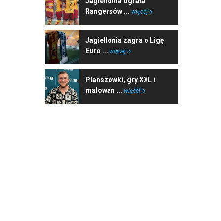
Jagiellonia ograła
Rangersów ...
więcej
Jagiellonia zagra o Ligę
Euro ...
więcej
Planszówki, gry XXL i
malowan ...
więcej