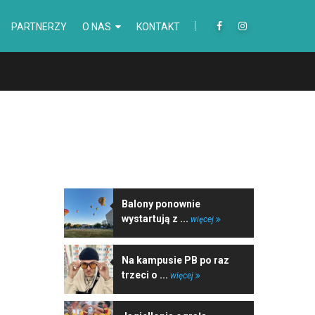
PARTNERZY
O NAS
KONTAKT
NAJNOWSZE WIADOMOŚCI
Balony ponownie
wystartują z ...
więcej
Na kampusie PB po raz
trzeci o ...
więcej