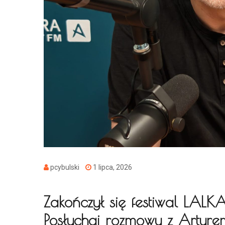
pcybulski
1 lipca, 2026
Zakończył się festiwal LALK
Posłuchaj rozmowy z Arture