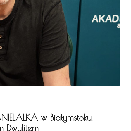
ANIELALKA w Białymstoku.
m Dwulitem