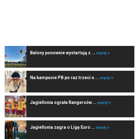
NAJNOWSZE WIADOMOŚCI
Balony ponownie wystartują z ...
więcej
Na kampusie PB po raz trzeci o ...
więcej
Jagiellonia ograła Rangersów ...
więcej
Jagiellonia zagra o Ligę Euro ...
więcej