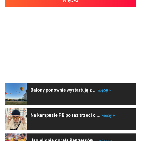
WIĘCEJ
NAJNOWSZE WIADOMOŚCI
Balony ponownie wystartują z ...
więcej
Na kampusie PB po raz trzeci o ...
więcej
Jagiellonia ograła Rangersów ...
więcej