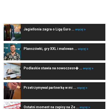
NAJNOWSZE WIADOMOŚCI
Jagiellonia zagra o Ligę Euro ...
więcej
Planszówki, gry XXL i malowan ...
więcej
Podlaskie stawia na nowoczesn� ...
więcej
Przetrzymywał partnerkę w mi ...
więcej
Ostatni moment na zapisy na Ze ...
więcej