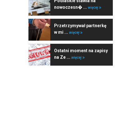
Podlaskie stawia na
nowoczesn� ...
więcej
Przetrzymywał partnerkę
w mi ...
więcej
Ostatni moment na zapisy
na Ze ...
więcej