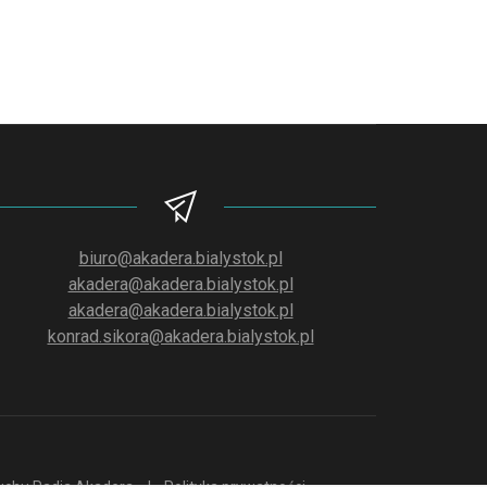
biuro@akadera.bialystok.pl
akadera@akadera.bialystok.pl
akadera@akadera.bialystok.pl
konrad.sikora@akadera.bialystok.pl