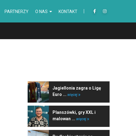
PARTNERZY
O NAS
KONTAKT
NAJNOWSZE WIADOMOŚCI
Jagiellonia zagra o Ligę
Euro ...
więcej
Planszówki, gry XXL i
malowan ...
więcej