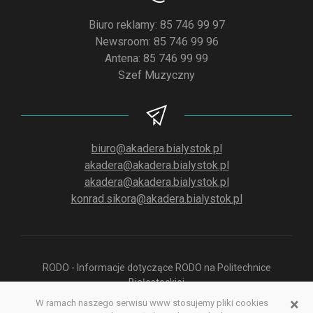
Biuro reklamy: 85 746 99 97
Newsroom: 85 746 99 96
Antena: 85 746 99 99
Szef Muzyczny
biuro@akadera.bialystok.pl
akadera@akadera.bialystok.pl
akadera@akadera.bialystok.pl
konrad.sikora@akadera.bialystok.pl
RODO - Informacje dotyczące RODO na Politechnice
Białostockiej
×
W ramach naszego serwisu www stosujemy pliki cookies