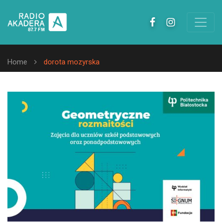
Home
dorota mozyrska