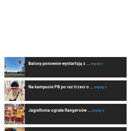
NAJNOWSZE WIADOMOŚCI
Balony ponownie wystartują z ...
więcej
Na kampusie PB po raz trzeci o ...
więcej
Jagiellonia ograła Rangersów ...
więcej