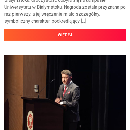
Białymstoku. Uroczystość odbyła się na kampusie
Uniwersytetu w Białymstoku. Nagroda została przyznana po
raz pierwszy, a jej wręczenie miało szczególny,
symboliczny charakter, podkreślający […]
WIĘCEJ