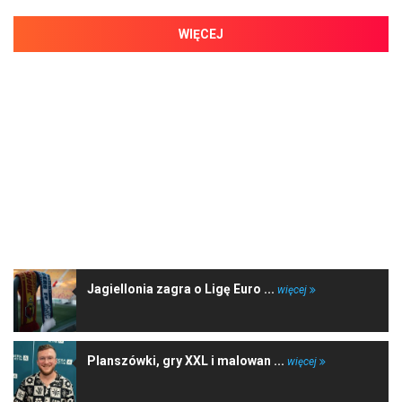
WIĘCEJ
NAJNOWSZE WIADOMOŚCI
Jagiellonia zagra o Ligę Euro ...
więcej
Planszówki, gry XXL i malowan ...
więcej