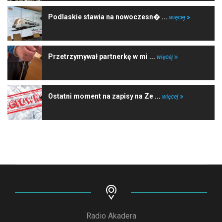
Podlaskie stawia na nowoczesn� ...
więcej
Przetrzymywał partnerkę w mi ...
więcej
Ostatni moment na zapisy na Ze ...
więcej
Radio Akadera