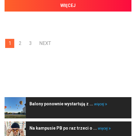
WIĘCEJ
1
2
3
NEXT
NAJNOWSZE WIADOMOŚCI
Balony ponownie wystartują z ...
więcej
Na kampusie PB po raz trzeci o ...
więcej