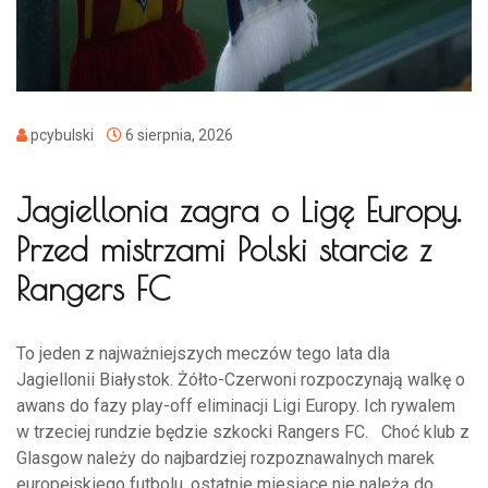
pcybulski
6 sierpnia, 2026
Jagiellonia zagra o Ligę Europy.
Przed mistrzami Polski starcie z
Rangers FC
To jeden z najważniejszych meczów tego lata dla
Jagiellonii Białystok. Żółto-Czerwoni rozpoczynają walkę o
awans do fazy play-off eliminacji Ligi Europy. Ich rywalem
w trzeciej rundzie będzie szkocki Rangers FC. Choć klub z
Glasgow należy do najbardziej rozpoznawalnych marek
europejskiego futbolu, ostatnie miesiące nie należą do