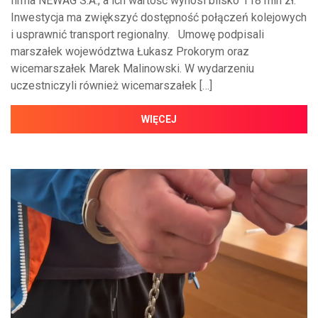
firma NEWAG S.A., a ich wartość wynosi blisko 118 mln zł.
Inwestycja ma zwiększyć dostępność połączeń kolejowych
i usprawnić transport regionalny. Umowę podpisali
marszałek województwa Łukasz Prokorym oraz
wicemarszałek Marek Malinowski. W wydarzeniu
uczestniczyli również wicemarszałek […]
WIĘCEJ