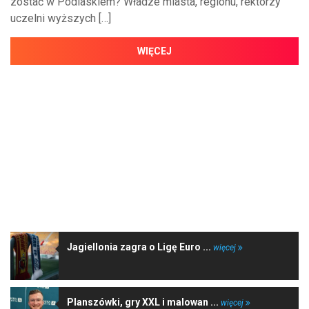
zostać w Podlaskiem? Władze miasta, regionu, rektorzy
uczelni wyższych […]
WIĘCEJ
NAJNOWSZE WIADOMOŚCI
Jagiellonia zagra o Ligę Euro ...
więcej
Planszówki, gry XXL i malowan ...
więcej