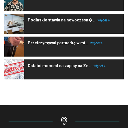
Podlaskie stawia na nowoczesn� ...
więcej
Przetrzymywał partnerkę w mi ...
więcej
Ostatni moment na zapisy na Ze ...
więcej