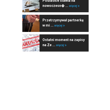
Podlaskie stawia na
nowoczesn� ...
więcej
Przetrzymywał partnerkę
w mi ...
więcej
Ostatni moment na zapisy
na Ze ...
więcej