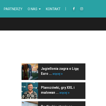
PARTNERZY
O NAS
KONTAKT
NAJNOWSZE WIADOMOŚCI
Jagiellonia zagra o Ligę
Euro ...
więcej
Planszówki, gry XXL i
malowan ...
więcej