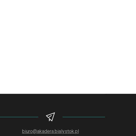
biuro@akadera.bialystok.pl