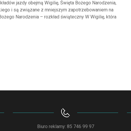
zkładów jazdy obejmą Wigilię, Święta Bożego Narodzenia,
kiego i są związane z mniejszym zapotrzebowaniem na
 Bożego Narodzenia – rozkład świąteczny W Wigilię, która
Biuro reklamy: 85 746 99 97