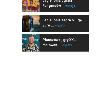
Jagiellonia ograła
Rangersów ...
więcej
Jagiellonia zagra o Ligę
Euro ...
więcej
Planszówki, gry XXL i
malowan ...
więcej