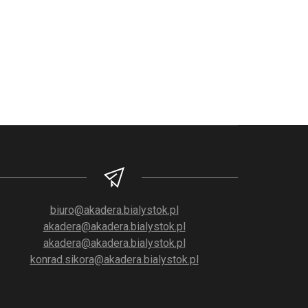
biuro@akadera.bialystok.pl
akadera@akadera.bialystok.pl
akadera@akadera.bialystok.pl
konrad.sikora@akadera.bialystok.pl