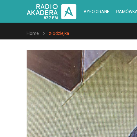
BYŁO GRANE
RAMÓWK
Home
złodziejka