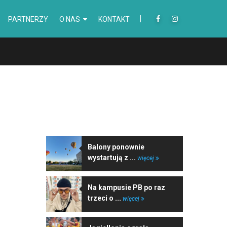
PARTNERZY
O NAS
KONTAKT
NAJNOWSZE WIADOMOŚCI
Balony ponownie
wystartują z ...
więcej
Na kampusie PB po raz
trzeci o ...
więcej