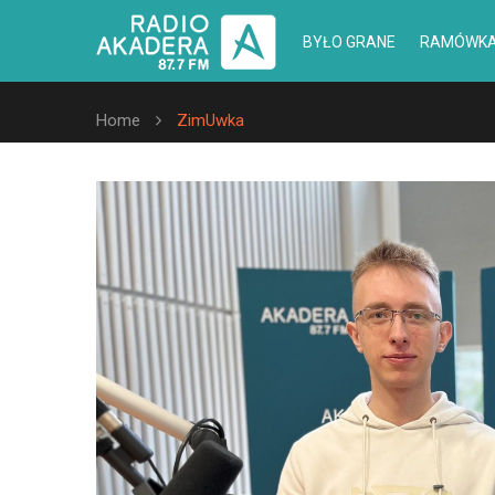
BYŁO GRANE
RAMÓWK
Home
ZimUwka