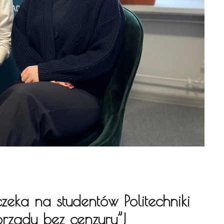
ka na studentów Politechniki
morządu bez cenzury”!