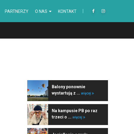
PARTNERZY
O NAS
KONTAKT
NAJNOWSZE WIADOMOŚCI
Balony ponownie
wystartują z ...
więcej
Na kampusie PB po raz
trzeci o ...
więcej