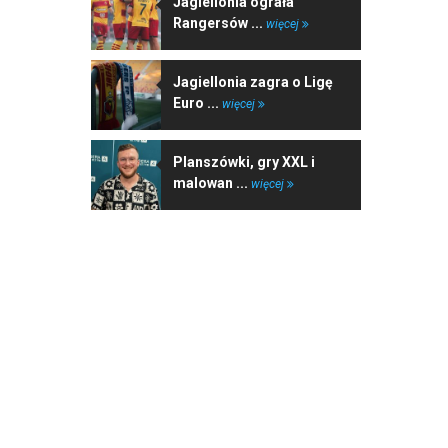
Jagiellonia ograła
Rangersów ...
więcej
Jagiellonia zagra o Ligę
Euro ...
więcej
Planszówki, gry XXL i
malowan ...
więcej