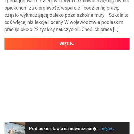
i pedagogów. To dzień, w którym uczniowie dziękują swoim
opiekunom za cierpliwość, wsparcie i codzienną pracę,
często wykraczającą daleko poza szkolne mury. Szkoła to
coś więcej niż lekcje i oceny W województwie podlaskim
pracuje około 22 tysięcy nauczycieli. Choć ich praca […]
WIĘCEJ
NAJNOWSZE WIADOMOŚCI
Podlaskie stawia na nowoczesn� ...
więcej