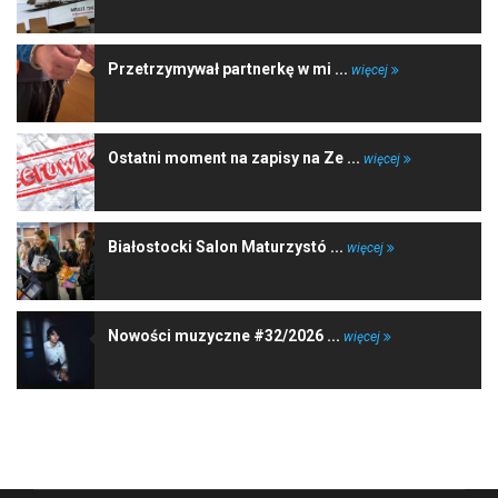
Przetrzymywał partnerkę w mi ...
więcej
Ostatni moment na zapisy na Ze ...
więcej
Białostocki Salon Maturzystó ...
więcej
Nowości muzyczne #32/2026 ...
więcej