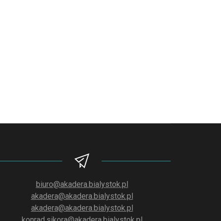
biuro@akadera.bialystok.pl
akadera@akadera.bialystok.pl
akadera@akadera.bialystok.pl
konrad.sikora@akadera.bialystok.pl