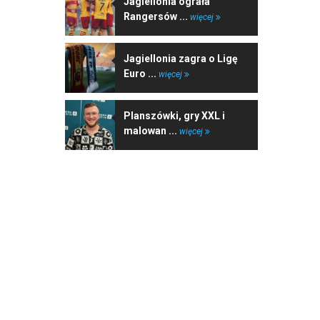
Jagiellonia ograła
Rangersów ...
więcej
Jagiellonia zagra o Ligę
Euro ...
więcej
Planszówki, gry XXL i
malowan ...
więcej