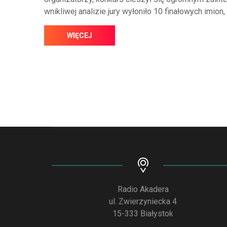
wnikliwej analizie jury wyłoniło 10 finałowych imion,
WIĘCEJ
Radio Akadera
ul. Zwierzyniecka 4
15-333 Białystok