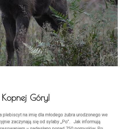
 Kopnej Góry!
 plebiscyt na imię dla młodego żubra urodzonego we
cyjnie zaczynają się od sylaby „Po”. Jak informują
nteresowaniem – nadesłano ponad 750 pomysłów. Po