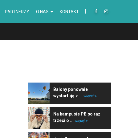
PARTNERZY
O NAS
KONTAKT
NAJNOWSZE WIADOMOŚCI
Balony ponownie
wystartują z ...
więcej
Na kampusie PB po raz
trzeci o ...
więcej