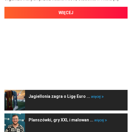
WIĘCEJ
NAJNOWSZE WIADOMOŚCI
Jagiellonia zagra o Ligę Euro ...
więcej
Planszówki, gry XXL i malowan ...
więcej