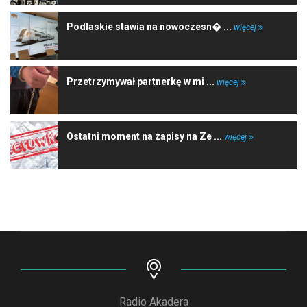
Podlaskie stawia na nowoczesn� ...
więcej
Przetrzymywał partnerkę w mi ...
więcej
Ostatni moment na zapisy na Ze ...
więcej
Radio Akadera