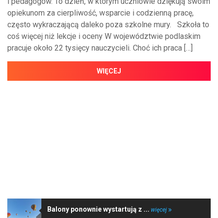
i pedagogów. To dzień, w którym uczniowie dziękują swoim
opiekunom za cierpliwość, wsparcie i codzienną pracę,
często wykraczającą daleko poza szkolne mury. Szkoła to
coś więcej niż lekcje i oceny W województwie podlaskim
pracuje około 22 tysięcy nauczycieli. Choć ich praca […]
WIĘCEJ
NAJNOWSZE WIADOMOŚCI
Balony ponownie wystartują z ...
więcej