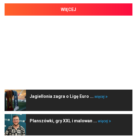
WIĘCEJ
NAJNOWSZE WIADOMOŚCI
Jagiellonia zagra o Ligę Euro ...
więcej
Planszówki, gry XXL i malowan ...
więcej