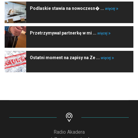
Podlaskie stawia na nowoczesn� ...
więcej
Przetrzymywał partnerkę w mi ...
więcej
Ostatni moment na zapisy na Ze ...
więcej
Radio Akadera