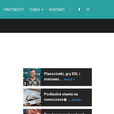
PARTNERZY
O NAS
KONTAKT
NAJNOWSZE WIADOMOŚCI
Planszówki, gry XXL i
malowan ...
więcej
Podlaskie stawia na
nowoczesn� ...
więcej