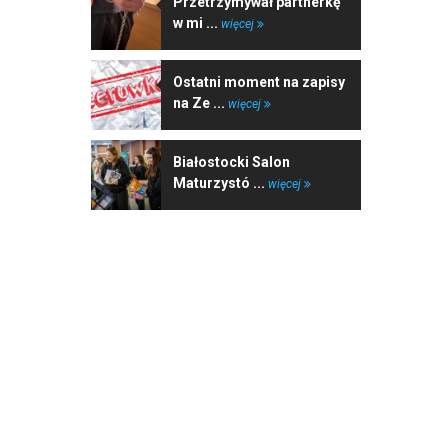
Przetrzymywał partnerkę
w mi ...
więcej
Ostatni moment na zapisy
na Ze ...
więcej
Białostocki Salon
Maturzystó ...
więcej